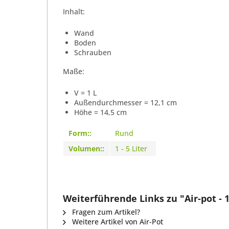
Inhalt:
Wand
Boden
Schrauben
Maße:
V = 1 L
Außendurchmesser = 12,1 cm
Höhe = 14,5 cm
Form::
Rund
Volumen::
1 - 5 Liter
Weiterführende Links zu "Air-pot - 1
Fragen zum Artikel?
Weitere Artikel von Air-Pot