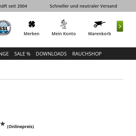
äft seit 2004
Schneller und neutraler Versand

Merken
Mein Konto
Warenkorb
INGE
SALE %
DOWNLOADS
RAUCHSHOP
 *
(Onlinepreis)
k