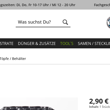
szeiten: Di, Do, Fr 10-17 Uhr / Mi 12 - 20 Uhr
Fachgesch
STRATE
DÜNGER & ZUSÄTZE
TOOL´S
SAMEN / STECKL
Töpfe / Behälter
2,90 €
Inhalt:
1 Stüc