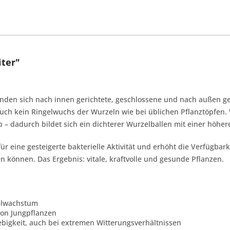
iter"
änden sich nach innen gerichtete, geschlossene und nach außen ge
uch kein Ringelwuchs der Wurzeln wie bei üblichen Pflanztöpfen. 
 – dadurch bildet sich ein dichterer Wurzelballen mit einer höher
für eine gesteigerte bakterielle Aktivität und erhöht die Verfügba
önnen. Das Ergebnis: vitale, kraftvolle und gesunde Pflanzen.
zelwachstum
von Jungpflanzen
lebigkeit, auch bei extremen Witterungsverhältnissen