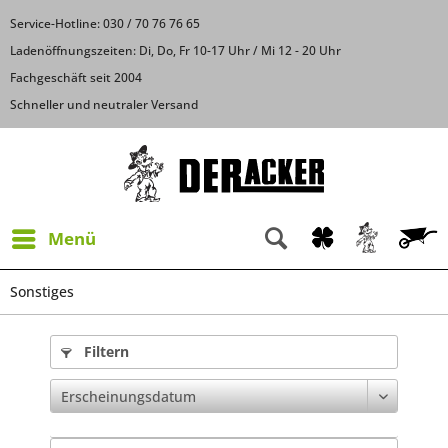
Service-Hotline: 030 / 70 76 76 65
Ladenöffnungszeiten: Di, Do, Fr 10-17 Uhr / Mi 12 - 20 Uhr
Fachgeschäft seit 2004
Schneller und neutraler Versand
Menü
Sonstiges
Filtern