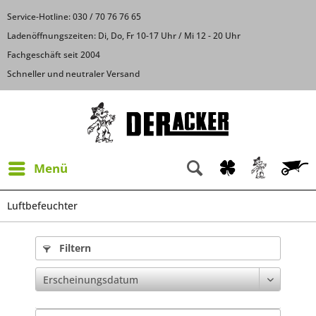
Service-Hotline: 030 / 70 76 76 65
Ladenöffnungszeiten: Di, Do, Fr 10-17 Uhr / Mi 12 - 20 Uhr
Fachgeschäft seit 2004
Schneller und neutraler Versand
Menü
Luftbefeuchter
Filtern