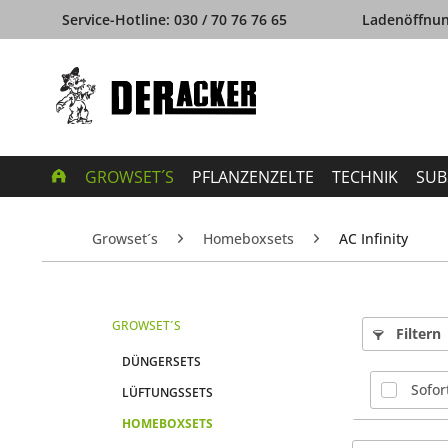
Service-Hotline: 030 / 70 76 76 65
Ladenöffnung
GROWSET´S
PFLANZENZELTE
TECHNIK
SUB
Growset´s
Homeboxsets
AC Infinity
GROWSET´S
Filtern
DÜNGERSETS
Sofor
LÜFTUNGSSETS
HOMEBOXSETS