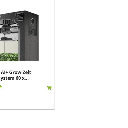
y AI+ Grow Zelt
ystem 60 x...
*