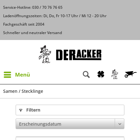
Service-Hotline: 030 / 70 76 76 65
Ladenöffnungszeiten: Di, Do, Fr 10-17 Uhr / Mi 12 - 20 Uhr
Fachgeschäft seit 2004
Schneller und neutraler Versand
Menü
Samen / Stecklinge
Filtern