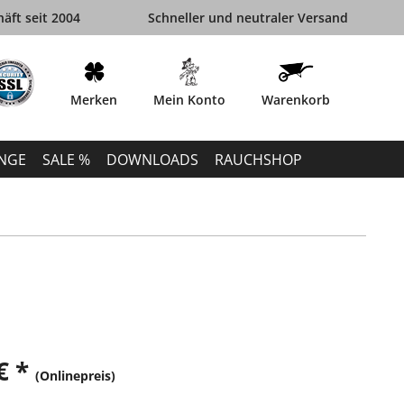
äft seit 2004
Schneller und neutraler Versand
Merken
Mein Konto
Warenkorb
INGE
SALE %
DOWNLOADS
RAUCHSHOP
€ *
(Onlinepreis)
k