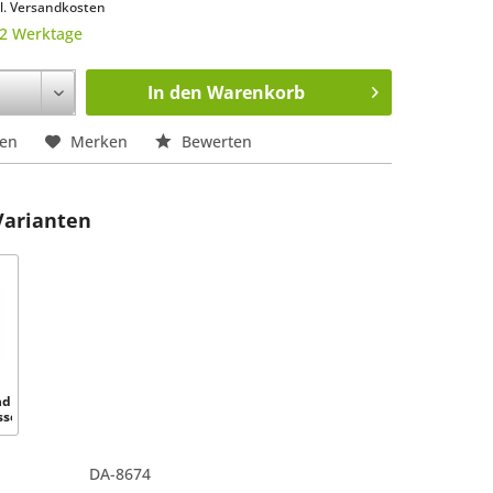
l. Versandkosten
 2 Werktage
In den
Warenkorb
hen
Merken
Bewerten
Varianten
nd
set
DA-8674