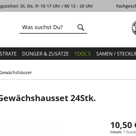
szeiten: Di, Do, Fr 10-17 Uhr / Mi 12 - 20 Uhr
Fachgesch
STRATE
DÜNGER & ZUSÄTZE
TOOL´S
SAMEN / STECKL
Gewächshäuser
 Gewächshausset 24Stk.
10,50 
Inhalt:
1 Stüc