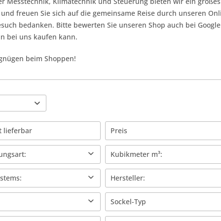
er Messtechnik, Klimatechnik und Steuerung bieten wir ein großes 
 und freuen Sie sich auf die gemeinsame Reise durch unseren Onl
esuch bedanken. Bitte bewerten Sie unseren Shop auch bei Google
n bei uns kaufen kann.
rgnügen beim Shoppen!
t lieferbar
Preis
ungsart:
Kubikmeter m³:
von
0,35 €
bis
5299,00 €
ewässerung
0-300 qm³
ystems:
Hersteller:
Bewässerung
300-600 qm³
ponik
Atami Wilma
Sockel-Typ
600-1000 qm³
ell
Autopot
1000-2000 qm³