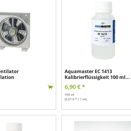
ntilator
Aquamaster EC 1413
lation
Kalibrierflüssigkeit 100 ml...
6,90 € *
100 ml
(0,07 € * / 1 ml)