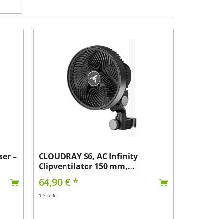
Natriumdampflampe
Ø 254 mm
Ø 315 mm
Ø 355 mm
ser –
CLOUDRAY S6, AC Infinity
Clipventilator 150 mm,...
64,90 € *
1 Stück