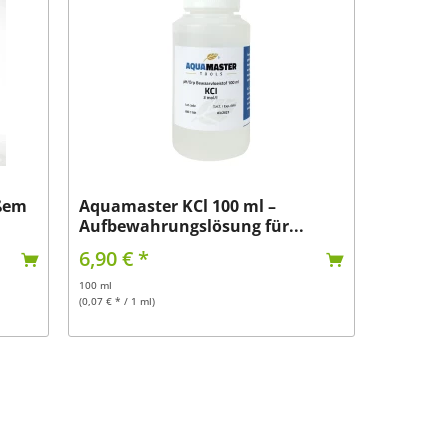
ßem
Aquamaster KCl 100 ml –
Aufbewahrungslösung für...
6,90 € *
100 ml
(0,07 € * / 1 ml)