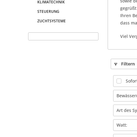
sowie d
KLIMATECHNIK
gegrüßt
STEUERUNG
Ihren B
ZUCHTSYSTEME
dass ma
Viel Ve
Filtern
Sofor
Bewässer
PE-B
Art des S
PVC-
Aero
Watt:
Manu