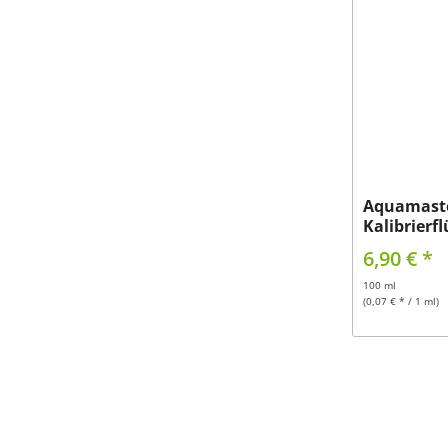
Aquamaste
Kalibrierfl
6,90 € *
100 ml
(0,07 € * / 1 ml)