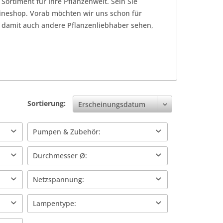
Sortiment für Ihre Pflanzenwelt. Sein Sie
ineshop. Vorab möchten wir uns schon für
 damit auch andere Pflanzenliebhaber sehen,
Sortierung:
Pumpen & Zubehör:
Tauchpumpe ohne Schwimmschalter
Durchmesser Ø:
Umwälzpumpe
Ø 102 mm
Netzspannung:
Ø 127 mm
230 V
Lampentype:
Ø 162 mm
Ø 203 mm