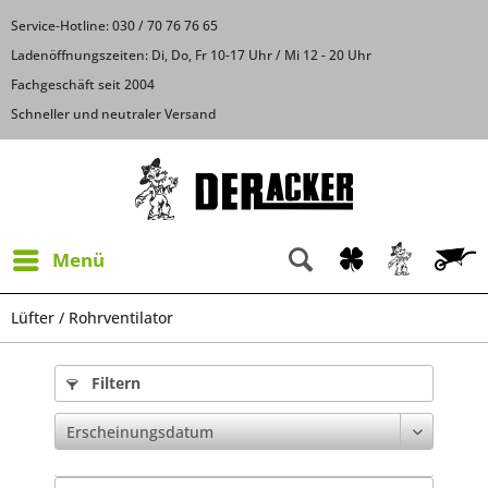
Service-Hotline: 030 / 70 76 76 65
Ladenöffnungszeiten: Di, Do, Fr 10-17 Uhr / Mi 12 - 20 Uhr
Fachgeschäft seit 2004
Schneller und neutraler Versand
Menü
Lüfter / Rohrventilator
Filtern