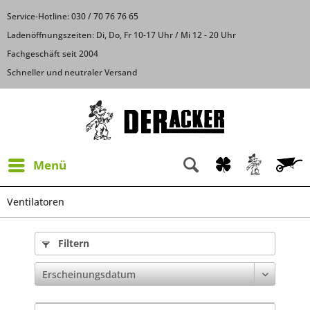
Service-Hotline: 030 / 70 76 76 65
Ladenöffnungszeiten: Di, Do, Fr 10-17 Uhr / Mi 12 - 20 Uhr
Fachgeschäft seit 2004
Schneller und neutraler Versand
Menü
Ventilatoren
Filtern