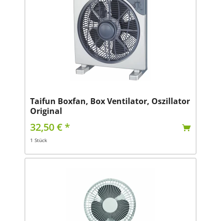
Taifun Boxfan, Box Ventilator, Oszillator
Original
32,50 € *
1 Stück