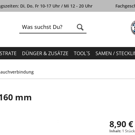
szeiten: Di, Do, Fr 10-17 Uhr / Mi 12 - 20 Uhr
Fachgesch
STRATE
DÜNGER & ZUSÄTZE
TOOL´S
SAMEN / STECKL
lauchverbindung
 160 mm
8,90 €
Inhalt:
1 Stüc