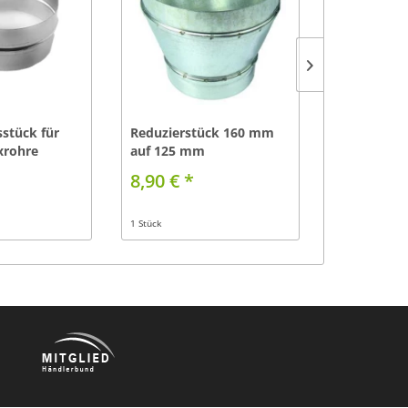
stück für
Reduzierstück 160 mm
Verbindun
xrohre
auf 125 mm
125 mm
8,90 € *
8,50 € *
1 Stück
1 Stück