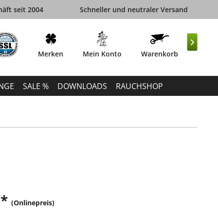
äft seit 2004
Schneller und neutraler Versand

Merken
Mein Konto
Warenkorb
INGE
SALE %
DOWNLOADS
RAUCHSHOP
 *
(Onlinepreis)
k