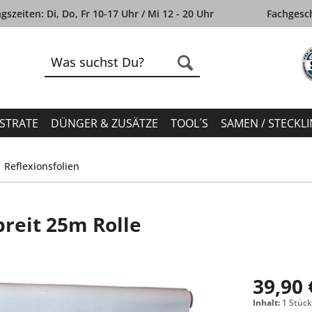
szeiten: Di, Do, Fr 10-17 Uhr / Mi 12 - 20 Uhr
Fachgesch
STRATE
DÜNGER & ZUSÄTZE
TOOL´S
SAMEN / STECKL
Reflexionsfolien
breit 25m Rolle
39,90 
Inhalt:
1 Stüc