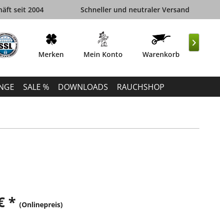
äft seit 2004
Schneller und neutraler Versand

Merken
Mein Konto
Warenkorb
INGE
SALE %
DOWNLOADS
RAUCHSHOP
€ *
(Onlinepreis)
k