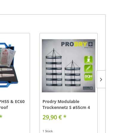
growTABLE 
PH55 & EC60
Prodry Modulable
Fluttisch
roof
Trockennetz S ø55cm 4
74,90 € 
Lagen
*
29,90 € *
90,00 € *
1 Stück
1 Stück