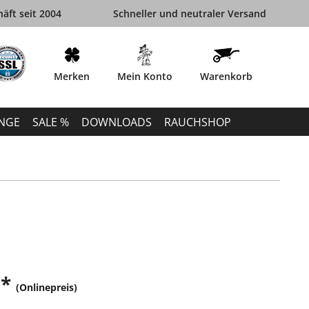
äft seit 2004
Schneller und neutraler Versand
Merken
Mein Konto
Warenkorb
INGE
SALE %
DOWNLOADS
RAUCHSHOP
 *
(Onlinepreis)
k