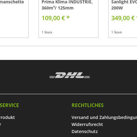
manschette
Prima Klima INDUSTRIE,
Sanlight EVO
360m³/ 125mm
200W
109,00 € *
349,00 € 
1 Stück
1 Stück
SERVICE
RECHTLICHES
Produkt
Versand und Zahlungsbedingu
r
Widerrufsrecht
Datenschutz