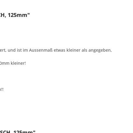
CH, 125mm"
fert, und ist im Aussenmaß etwas kleiner als angegeben,
10mm kleiner!
!!
NSCH, 125mm"