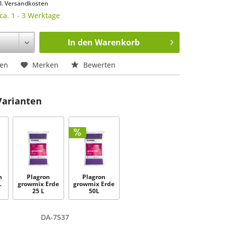
l. Versandkosten
 ca. 1 - 3 Werktage
In den
Warenkorb
hen
Merken
Bewerten
Varianten
n
Plagron
Plagron
L
growmix Erde
growmix Erde
25 L
50L
DA-7537