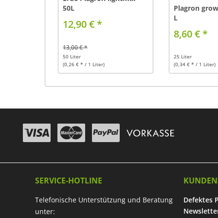
50L
Plagron grow
L
12,90 € *
8,60 € *
13,00 € *
50 Liter
25 Liter
(0,26 € * / 1 Liter)
(0,34 € * / 1 Liter)
SERVICE-HOTLINE
KUNDEN
Telefonische Unterstützung und Beratung
Defektes 
Newslette
unter: