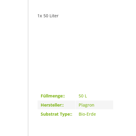
1x 50 Liter
Füllmenge::
50 L
Hersteller::
Plagron
Substrat Type::
Bio-Erde