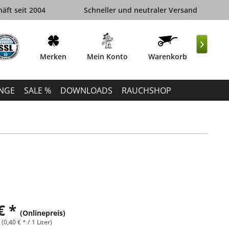
äft seit 2004
Schneller und neutraler Versand

Merken
Mein Konto
Warenkorb
INGE
SALE %
DOWNLOADS
RAUCHSHOP
€ *
(Onlinepreis)
 (0,40 € * / 1 Liter)