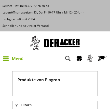
Service-Hotline: 030 / 70 76 76 65
Ladenöffnungszeiten: Di, Do, Fr 10-17 Uhr / Mi 12 - 20 Uhr
Fachgeschäft seit 2004
Schneller und neutraler Versand
Menü
Produkte von Plagron
Filtern