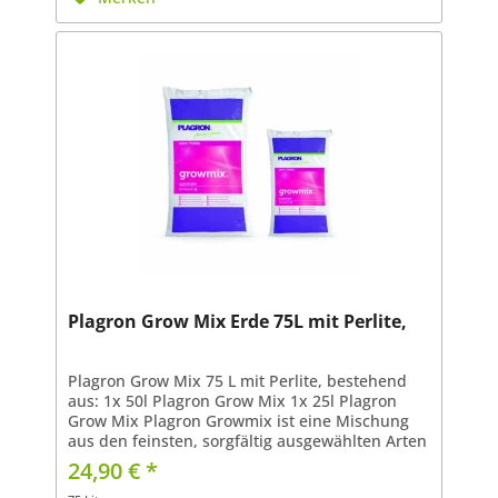
Plagron Grow Mix Erde 75L mit Perlite,
Plagron Grow Mix 75 L mit Perlite, bestehend
aus: 1x 50l Plagron Grow Mix 1x 25l Plagron
Grow Mix Plagron Growmix ist eine Mischung
aus den feinsten, sorgfältig ausgewählten Arten
von Torf. Die Zugabe von verschiedenen Arten
24,90 € *
von Fasern...