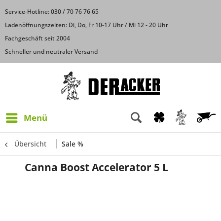
Service-Hotline: 030 / 70 76 76 65
Ladenöffnungszeiten: Di, Do, Fr 10-17 Uhr / Mi 12 - 20 Uhr
Fachgeschäft seit 2004
Schneller und neutraler Versand
Menü
Übersicht
Sale %
Canna Boost Accelerator 5 L