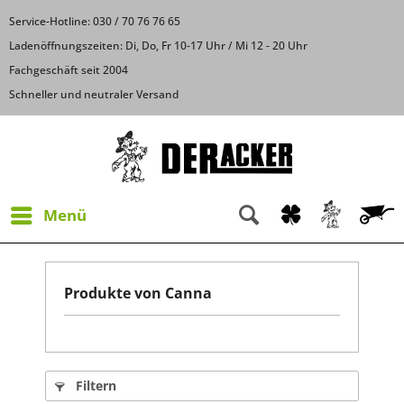
Service-Hotline: 030 / 70 76 76 65
Ladenöffnungszeiten: Di, Do, Fr 10-17 Uhr / Mi 12 - 20 Uhr
Fachgeschäft seit 2004
Schneller und neutraler Versand
Menü
Produkte von Canna
Filtern