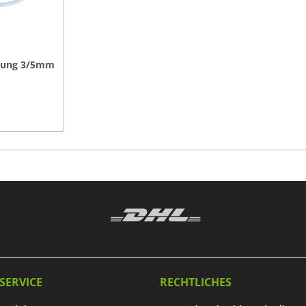
itung 3/5mm
it...
SERVICE
RECHTLICHES