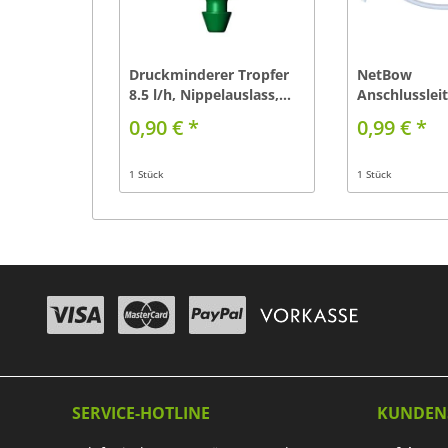
Druckminderer Tropfer
NetBow
8.5 l/h, Nippelauslass,...
Anschlussle
grau 120cm m
0,90 € *
0,99 € *
1 Stück
1 Stück
SERVICE-HOTLINE
KUNDEN