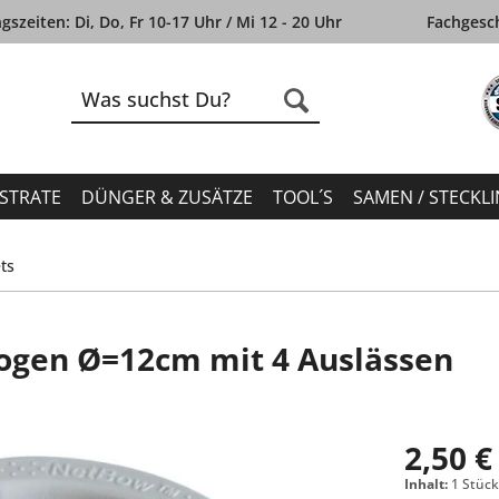
szeiten: Di, Do, Fr 10-17 Uhr / Mi 12 - 20 Uhr
Fachgesch
STRATE
DÜNGER & ZUSÄTZE
TOOL´S
SAMEN / STECKL
ts
ogen Ø=12cm mit 4 Auslässen
2,50 €
Inhalt:
1 Stüc