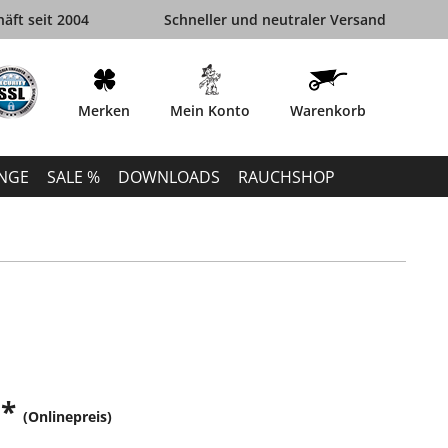
äft seit 2004
Schneller und neutraler Versand
Merken
Mein Konto
Warenkorb
INGE
SALE %
DOWNLOADS
RAUCHSHOP
 *
(Onlinepreis)
k