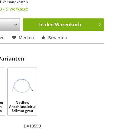
l. Versandkosten
 3 - 5 Werktage
In den
Warenkorb
hen
Merken
Bewerten
Varianten
er
NetBow
h,
Anschlussleitung
,...
3/5mm grau
120cm mit...
DA10599