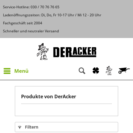
Service-Hotline: 030 / 70 76 76 65
Ladenöffnungszeiten: Di, Do, Fr 10-17 Uhr / Mi 12 - 20 Uhr
Fachgeschäft seit 2004
Schneller und neutraler Versand
Menü
Produkte von DerAcker
Filtern