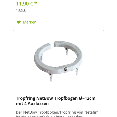
Amnesia Haze, Animal Tsunami, Afghani 1,
11,90 € *
Bananaconda, Blue...
1 Stück
Merken
Tropfring NetBow Tropfbogen Ø=12cm
mit 4 Auslässen
Der NetBow Tropfbogen/Tropfring von Netafim
ist ein sehr einfach zu installierendes