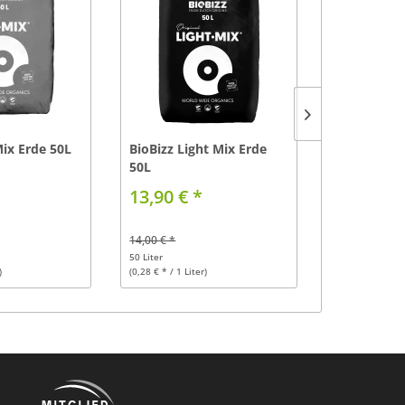
Mix Erde 50L
BioBizz Light Mix Erde
50L
Bio Bizz St
13,90 € *
64,90 € 
14,00 € *
50 Liter
)
(0,28 € * / 1 Liter)
1 Stück