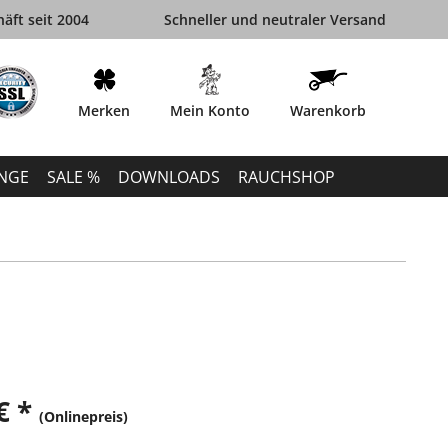
äft seit 2004
Schneller und neutraler Versand
Merken
Mein Konto
Warenkorb
INGE
SALE %
DOWNLOADS
RAUCHSHOP
€ *
(Onlinepreis)