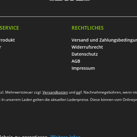
SERVICE
RECHTLICHES
Produkt
Versand und Zahlungsbedingu
r
Widerrufsrecht
Datenschutz
AGB
Impressum
etzl. Mehrwertsteuer zzgl.
Versandkosten
und ggf. Nachnahmegebühren, wenn nic
s: In unserem Laden gelten die aktuellen Ladenpreise. Diese können vom Onlinep
ebnis zu garantieren.
Weitere Infos