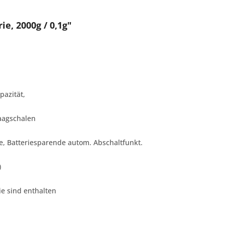
e, 2000g / 0,1g"
azität,
Waagschalen
e, Batteriesparende autom. Abschaltfunkt.
)
ie sind enthalten