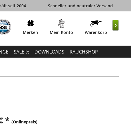
äft seit 2004
Schneller und neutraler Versand

Merken
Mein Konto
Warenkorb
INGE
SALE %
DOWNLOADS
RAUCHSHOP
€ *
(Onlinepreis)
k