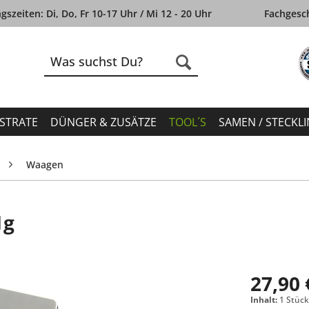
szeiten: Di, Do, Fr 10-17 Uhr / Mi 12 - 20 Uhr
Fachgesch
STRATE
DÜNGER & ZUSÄTZE
TOOL´S
SAMEN / STECKL
Waagen
1g
27,90 
Inhalt:
1 Stüc