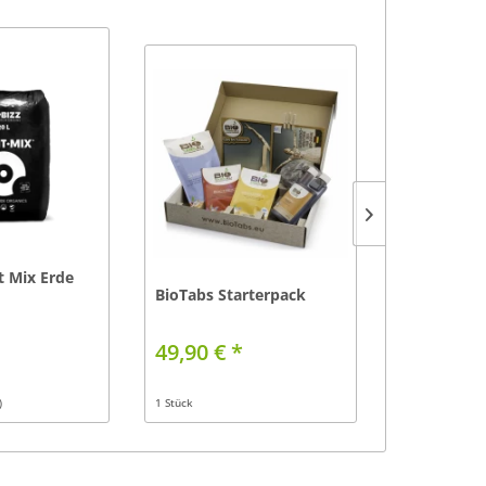
t Mix Erde
BioTabs Starterpack
LED Brille
49,90 € *
29,90 € 
)
1 Stück
1 Stück