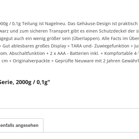
00g / 0,1g Teilung ist Nagelneu. Das Gehäuse-Design ist praktisch
hwarz und zum sicheren Transport gibt es einen Schutzdeckel der s
gegut auch ein wenig größer sein (Überlappen). Alle Facts im Überb
 Gut ablesbares großes Display + TARA und- Zuwiegefunktion + Just
utom. Abschaltfunktion + 2 x AAA - Batterien inkl. + Kompfortable
2 cm + Originalverpackte + Geprüfte Neuware mit 2 Jahren Gewähr
rie, 2000g / 0,1g"
enfalls angesehen