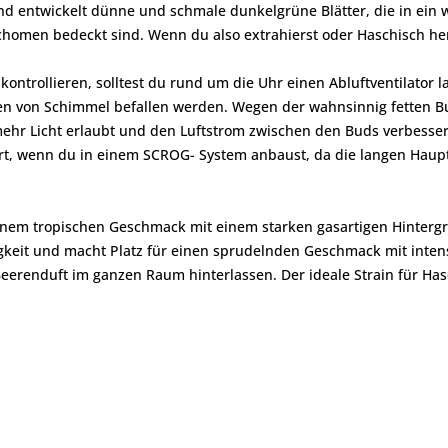
 und entwickelt dünne und schmale dunkelgrüne Blätter, die in ei
chomen bedeckt sind. Wenn du also extrahierst oder Haschisch herst
ontrollieren, solltest du rund um die Uhr einen Abluftventilator l
zen von Schimmel befallen werden. Wegen der wahnsinnig fetten Bu
 mehr Licht erlaubt und den Luftstrom zwischen den Buds verbesse
ert, wenn du in einem SCROG- System anbaust, da die langen Haup
nem tropischen Geschmack mit einem starken gasartigen Hintergr
keit und macht Platz für einen sprudelnden Geschmack mit inten
erenduft im ganzen Raum hinterlassen. Der ideale Strain für Ha