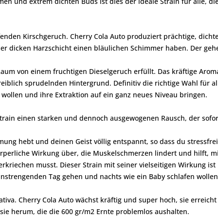
n und extrem dichten Buds ist dies der ideale Strain für alle, di
enden Kirschgeruch. Cherry Cola Auto produziert prächtige, dicht
er dicken Harzschicht einen bläulichen Schimmer haben. Der gehe
aum von einem fruchtigen Dieselgeruch erfüllt. Das kräftige Aroma
lich sprudelnden Hintergrund. Definitiv die richtige Wahl für all
wollen und ihre Extraktion auf ein ganz neues Niveau bringen.
train einen starken und dennoch ausgewogenen Rausch, der sofort
mung hebt und deinen Geist völlig entspannt, so dass du stressfrei
örperliche Wirkung über, die Muskelschmerzen lindert und hilft, 
riechen musst. Dieser Strain mit seiner vielseitigen Wirkung ist p
 anstrengenden Tag gehen und nachts wie ein Baby schlafen wollen
ativa. Cherry Cola Auto wächst kräftig und super hoch, sie erreich
ie herum, die die 600 gr/m2 Ernte problemlos aushalten.