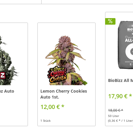
BioBizz All 
lez Auto
Lemon Cherry Cookies
17,90 € *
Auto 1st.
12,00 € *
18,00 € *
50 Liter
1 Stück
(0,36 € * / 1 Liter