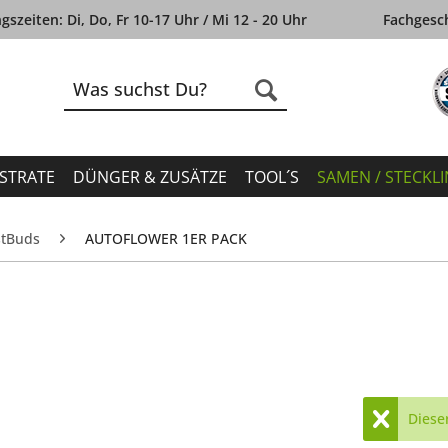
szeiten: Di, Do, Fr 10-17 Uhr / Mi 12 - 20 Uhr
Fachgesch
STRATE
DÜNGER & ZUSÄTZE
TOOL´S
SAMEN / STECKL
stBuds
AUTOFLOWER 1ER PACK
Dieser