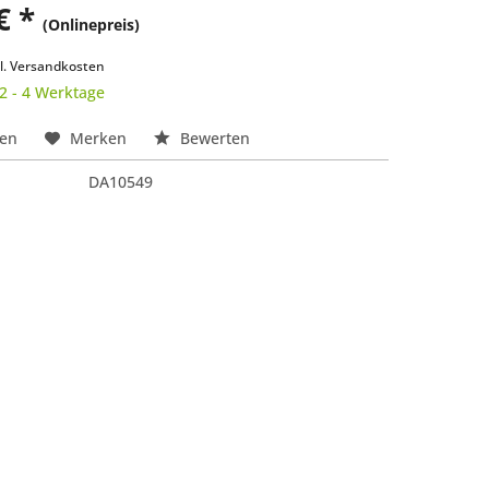
€ *
(Onlinepreis)
k
l. Versandkosten
 2 - 4 Werktage
hen
Merken
Bewerten
DA10549