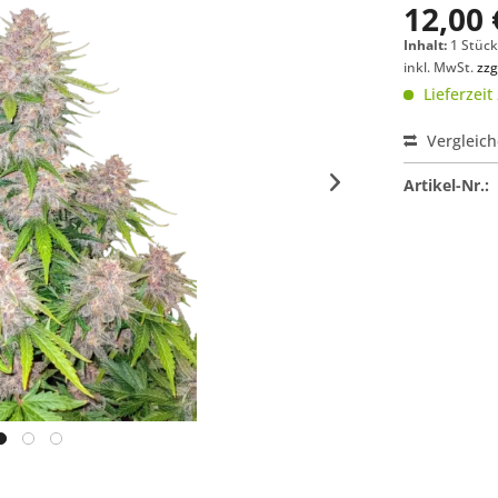
12,00 
Inhalt:
1 Stüc
inkl. MwSt.
zzg
Lieferzeit
Vergleic
Artikel-Nr.: