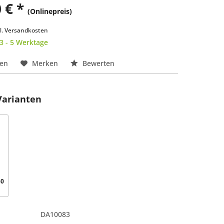
 € *
(Onlinepreis)
k
l. Versandkosten
 3 - 5 Werktage
hen
Merken
Bewerten
Varianten
50
cm
DA10083