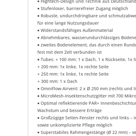
￭ Hightech-Design und Technik aus Deutschlan
￭ Stufenloser, barrierefreier Zugang möglich
￭ Robuste, undurchdringbare und schmutzabwe
für eine lange Nutzungsdauer
￭ Widerstandsfähiges Außenmaterial
￭ Abnehmbares, wasserundurchlässiges Boden
￭ zweites Bodenelement, das durch einen Rund
fest mit dem Zelt verbunden ist
￭ Tubes: + 100 mm: 1 x Dach, 1 x Rückseite, 1x li
+ 200 mm: 1x linke, 1x rechte Seite
+ 250 mm: 1x linke, 1x rechte Seite
+ 300 mm: 1 x Dach
￭ OmniFlow-Airvent: 2 x Ø 250 mm (rechts und l
￭ MicroMesh-Insektenschutzgitter mit 700 Mik
￭ Optimal reflektierende PAR+ Innenbeschichtun
Wachstum und bessere Erträge
￭ Großzügige Seiten-Fenster rechts und links – in
sowie unkomplizierte Pflege möglich
￭ Superstabiles Rahmengestänge (Ø 22 mm) – ve