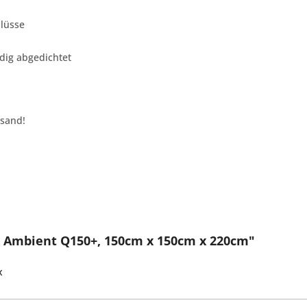
hlüsse
ndig abgedichtet
rsand!
 Ambient Q150+, 150cm x 150cm x 220cm"
x