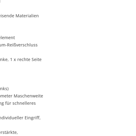
d
isende Materialien
element
um-Reißverschluss
nke, 1 x rechte Seite
inks)
rometer Maschenweite
g für schnelleres
dividueller Eingriff,
rstärkte,