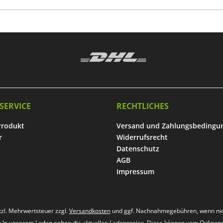
SERVICE
RECHTLICHES
Produkt
Versand und Zahlungsbedingu
r
Widerrufsrecht
Datenschutz
AGB
Impressum
etzl. Mehrwertsteuer zzgl.
Versandkosten
und ggf. Nachnahmegebühren, wenn nic
s: In unserem Laden gelten die aktuellen Ladenpreise. Diese können vom Onlinep