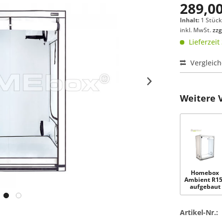
289,00
Inhalt:
1 Stüc
inkl. MwSt.
zzg
Lieferzeit
Vergleic
Weitere 
Homebox
Ambient R1
aufgebaut
150cm x 80
x...
Artikel-Nr.: