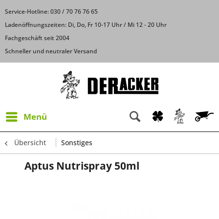
Service-Hotline: 030 / 70 76 76 65
Ladenöffnungszeiten: Di, Do, Fr 10-17 Uhr / Mi 12 - 20 Uhr
Fachgeschäft seit 2004
Schneller und neutraler Versand
Menü
Übersicht
Sonstiges
Aptus Nutrispray 50ml