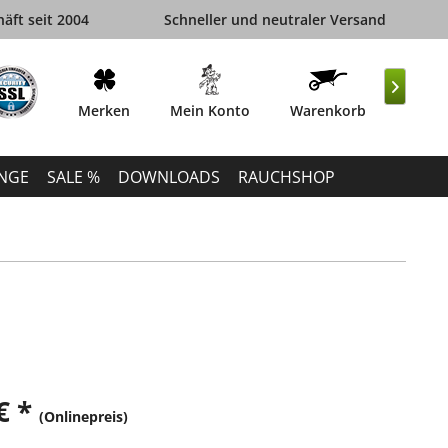
äft seit 2004
Schneller und neutraler Versand

Merken
Mein Konto
Warenkorb
INGE
SALE %
DOWNLOADS
RAUCHSHOP
€ *
(Onlinepreis)