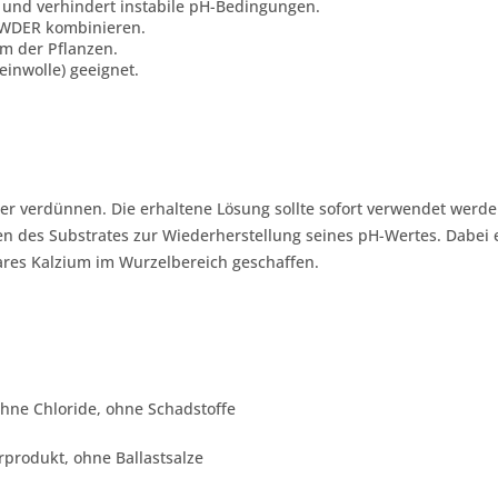
te und verhindert instabile pH-Bedingungen.
OWDER kombinieren.
um der Pflanzen.
teinwolle) geeignet.
ser verdünnen. Die erhaltene Lösung sollte sofort verwendet werde
en des Substrates zur Wiederherstellung seines pH-Wertes. Dabei e
bares Kalzium im Wurzelbereich geschaffen.
Ohne Chloride, ohne Schadstoffe
rprodukt, ohne Ballastsalze