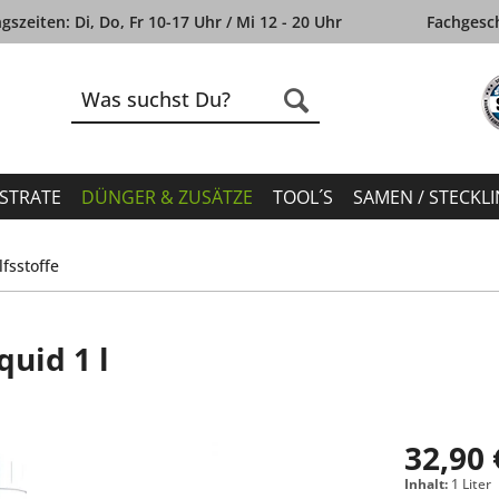
szeiten: Di, Do, Fr 10-17 Uhr / Mi 12 - 20 Uhr
Fachgesch
STRATE
DÜNGER & ZUSÄTZE
TOOL´S
SAMEN / STECKL
fsstoffe
quid 1 l
32,90 
Inhalt:
1 Liter