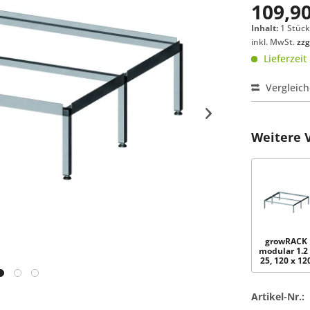
109,90
Inhalt:
1 Stüc
inkl. MwSt.
zzg
Lieferzeit
Vergleic
Weitere 
growRACK
modular 1.2 
25, 120 x 12
cm
Artikel-Nr.: