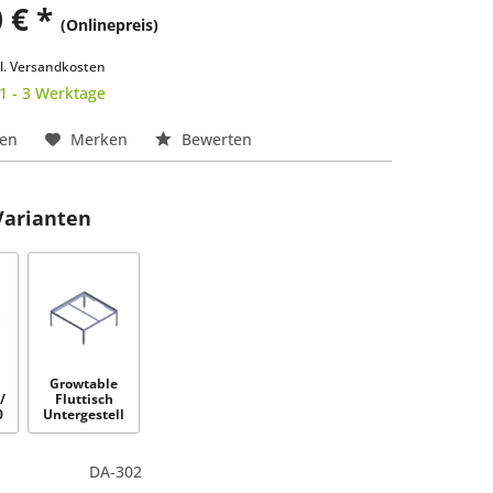
 € *
(Onlinepreis)
k
l. Versandkosten
 1 - 3 Werktage
hen
Merken
Bewerten
Varianten
Growtable
/
Fluttisch
0
Untergestell
100 x 100 x
38cm
DA-302