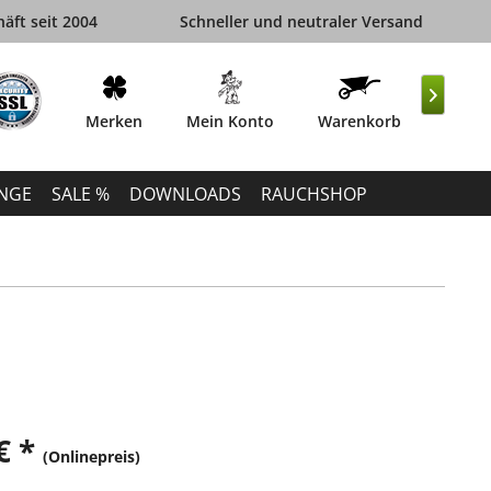
äft seit 2004
Schneller und neutraler Versand

Merken
Mein Konto
Warenkorb
INGE
SALE %
DOWNLOADS
RAUCHSHOP
€ *
(Onlinepreis)
k