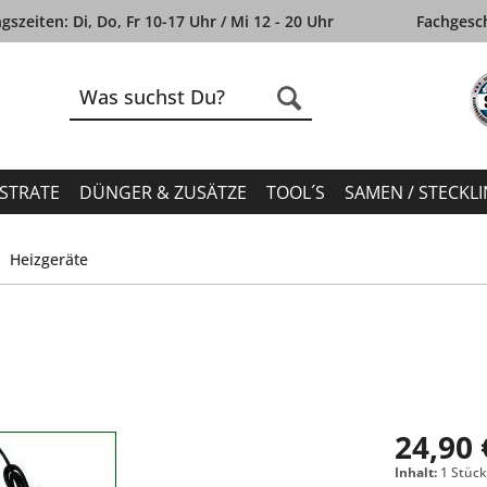
szeiten: Di, Do, Fr 10-17 Uhr / Mi 12 - 20 Uhr
Fachgesch
STRATE
DÜNGER & ZUSÄTZE
TOOL´S
SAMEN / STECKL
Heizgeräte
24,90 
Inhalt:
1 Stüc