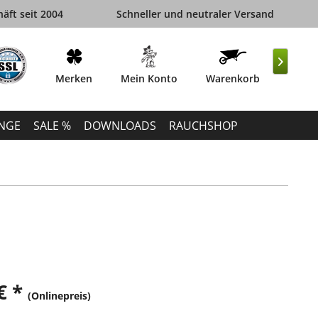
äft seit 2004
Schneller und neutraler Versand

Merken
Mein Konto
Warenkorb
INGE
SALE %
DOWNLOADS
RAUCHSHOP
€ *
(Onlinepreis)
k