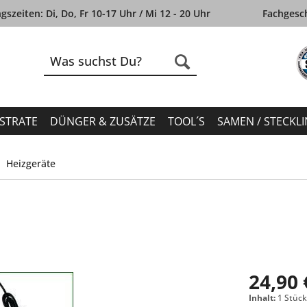
szeiten: Di, Do, Fr 10-17 Uhr / Mi 12 - 20 Uhr
Fachgesch
STRATE
DÜNGER & ZUSÄTZE
TOOL´S
SAMEN / STECKL
Heizgeräte
24,90 
Inhalt:
1 Stüc