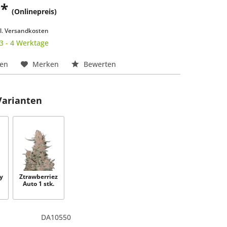
 *
(Onlinepreis)
k
l. Versandkosten
 3 - 4 Werktage
hen
Merken
Bewerten
Varianten
y
Ztrawberriez
Auto 1 stk.
DA10550