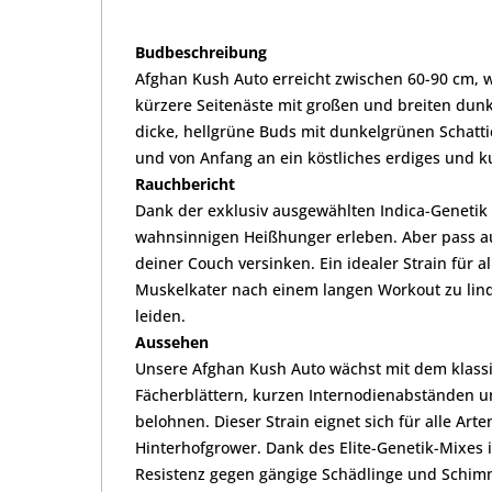
Budbeschreibung
Afghan Kush Auto erreicht zwischen 60-90 cm, 
kürzere Seitenäste mit großen und breiten dunke
dicke, hellgrüne Buds mit dunkelgrünen Schatti
und von Anfang an ein köstliches erdiges und ku
Rauchbericht
Dank der exklusiv ausgewählten Indica-Genetik 
wahnsinnigen Heißhunger erleben. Aber pass au
deiner Couch versinken. Ein idealer Strain für 
Muskelkater nach einem langen Workout zu linde
leiden.
Aussehen
Unsere Afghan Kush Auto wächst mit dem klassi
Fächerblättern, kurzen Internodienabständen u
belohnen. Dieser Strain eignet sich für alle Ar
Hinterhofgrower. Dank des Elite-Genetik-Mixes i
Resistenz gegen gängige Schädlinge und Schimm