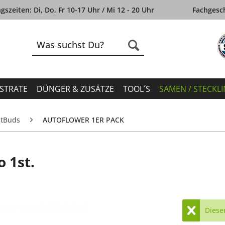
szeiten: Di, Do, Fr 10-17 Uhr / Mi 12 - 20 Uhr
Fachgesch
STRATE
DÜNGER & ZUSÄTZE
TOOL´S
SAMEN / STECKL
stBuds
AUTOFLOWER 1ER PACK
 1st.
Dieser