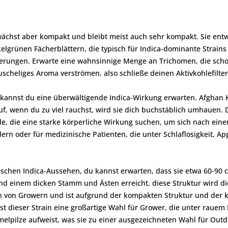
wächst aber kompakt und bleibt meist auch sehr kompakt. Sie ent
lgrünen Fächerblättern, die typisch für Indica-dominante Strains s
erungen. Erwarte eine wahnsinnige Menge an Trichomen, die schon
scheliges Aroma verströmen, also schließe deinen Aktivkohlefilter
kannst du eine überwältigende Indica-Wirkung erwarten. Afghan Ku
f, wenn du zu viel rauchst, wird sie dich buchstäblich umhauen. 
alle, die eine starke körperliche Wirkung suchen, um sich nach ei
rn oder für medizinische Patienten, die unter Schlaflosigkeit, Ap
schen Indica-Aussehen, du kannst erwarten, dass sie etwa 60-90 
nd einem dicken Stamm und Ästen erreicht, diese Struktur wird di
ten von Growern und ist aufgrund der kompakten Struktur und der 
st dieser Strain eine großartige Wahl für Grower, die unter rauem
elpilze aufweist, was sie zu einer ausgezeichneten Wahl für Out