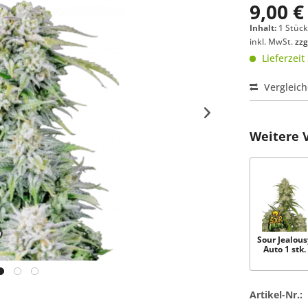
9,00 €
Inhalt:
1 Stüc
inkl. MwSt.
zzg
Lieferzeit
Vergleic
Weitere 
Sour Jealous
Auto 1 stk.
Artikel-Nr.: