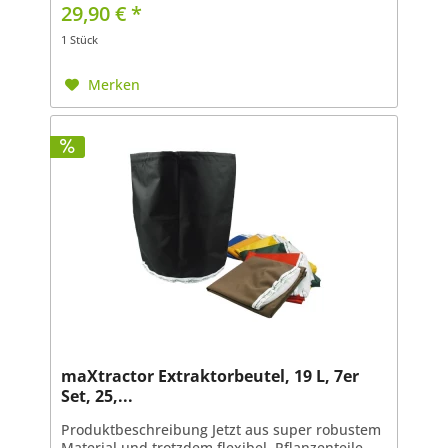
mit sehr kaltem Wasser geben, Eiswürfel dazu -
29,90 € *
die Kälte lässt...
1 Stück
Merken
maXtractor Extraktorbeutel, 19 L, 7er
Set, 25,...
Produktbeschreibung Jetzt aus super robustem
Material und trotzdem flexibel. Pflanzenteile