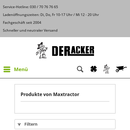
Service-Hotline: 030 / 70 76 76 65
Ladenöffnungszeiten: Di, Do, Fr 10-17 Uhr / Mi 12 - 20 Uhr
Fachgeschäft seit 2004
Schneller und neutraler Versand
Menü
Produkte von Maxtractor
Filtern