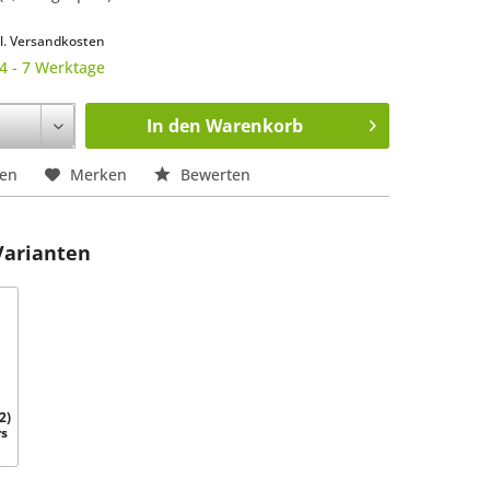
k
l. Versandkosten
 4 - 7 Werktage
In den
Warenkorb
hen
Merken
Bewerten
Varianten
2)
rs