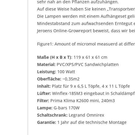
sehr nah an den Pflanzen aufzuhängen.
Auf diese Weise haben Sie keinen „Transportver
Die Lampen werden mit einem Aufhängeset gelief
Mindestabstand zum aufwachsenden Erntegut e
Jeroens Online-Growreport beweist, dass wir be
Figure1: Amount of micromol measuerd at differe
Maße (H x B x T)
: 119 x 61 x 61 cm
Material:
PVC/XPS/PVC Sandwichplatten
Leistung:
100 Watt
Oberfläche:
~0,35m2
Inhalt:
Platz für 9 x 6,5 L Töpfe, 4 x 11 L Töpfe
Lüfter:
Winflex-185M3 eingebaut in Schaldämpf
Filter:
Prima Klima K2600 mini, 240m3
Lampe:
G-bars 170W
Schaltschrank:
Legrand Omnirex
Garantie:
1 Jahr auf die technische Montage