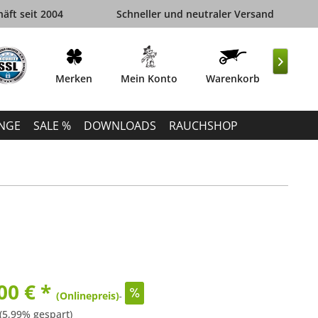
äft seit 2004
Schneller und neutraler Versand

Merken
Mein Konto
Warenkorb
INGE
SALE %
DOWNLOADS
RAUCHSHOP
00 € *
(Onlinepreis)
(5,99% gespart)