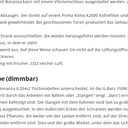
modell Bonanza kann mit einem Vitrinenschloss ausgestattet werde
Absauger, der direkt auf einem Prima Klima K2600 Kohlefilter und
ank gewährleistet. Bei geschlossenen Türen produziert das Gehäuse
n Schrank anzuschließen, die wieder herausgeführt werden müssen.
us, in dem er steht.
kwand aus. Auf diese Weise schauen Sie nicht auf die Lüftungsöff
ckieren.
ng mit frischer, CO2-reicher Luft.
pe (dimmbar)
onanza 0,35m2 Tischmodellen unterscheidet, ist die G-Bars 150W
ird durch das Arbeiten mit Balken oder „Stangen“ (engl. „Bars“) er
men befestigt sind. Die Stangen mit dem Rahmen sind fast so groß 
g ausgeleuchtet. In den äußersten Ecken des Schrankes werden n
ass Pflanzen, die weiter von der Lampe entfernt sind, auf der Stre
ander entfernt sind. Dies und der große Winkel, unter dem das Lic