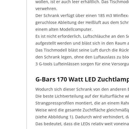
wollen, ist er auch leer erhältlich. Das Tisch
verwehren.
Der Schrank verfügt über einen 185 m3 Winflex-
geruchlose Ableitung der Heißluft aus dem Schr
einem alten Modellcomputer.
Es ist nicht erforderlich, Luftschläuche an de
aufgestellt werden und bläst sich in den Raum a
Das Tischmodell bläst seine Luft durch die Rüc
den Schrank legen, ohne den Luftauslass zu blo
3 G-tools Lufteinlässen sorgen für eine Versorgu
G-Bars 170 Watt LED Zuchtlam
Wodurch sich dieser Schrank von den anderen B
Die beste Lichtverteilung auf der Kulturfläche w
Strangpressprofilen montiert, die an einem Rah
Weise wird die gesamte Zuchtfläche gleichmäßi
(siehe Abbildung 1). Dadurch wird verhindert, d
Das bedeutet, dass die LEDs relativ weit vonein