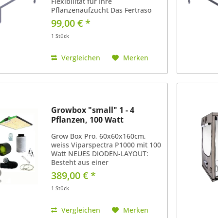
Flexibilität für Ihre
Pflanzenaufzucht Das Fertraso
Untergestell Growtisch mit den
99,00 € *
Maßen 100x110 cm bietet die
ideale Basis für Ihre
1 Stück
Pflanzenzucht. Entwickelt für
Hobbygärtner...
Vergleichen
Merken
Growbox "small" 1 - 4
Pflanzen, 100 Watt
Grow Box Pro, 60x60x160cm,
weiss Viparspectra P1000 mit 100
Watt NEUES DIODEN-LAYOUT:
Besteht aus einer
wissenschaftlicheren LM301B-
389,00 € *
Diodenverteilung, um eine
gleichmäßigere PAR-Karte und
1 Stück
eine tiefere Durchdringung des
Blätterdachs zu...
Vergleichen
Merken