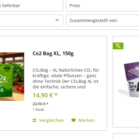
t lieferbar
Preis
Zusammengestellt von:
von
0,45 €
bis
849,00 €
att
Der Acker
Co2 Bag XL, 150g
CO₂Bag – XL Natürliches CO₂ für
kräftige, vitale Pflanzen – ganz
ohne Technik Der CO₂Bag XL ist
die einfache, sichere und
kostengünstige Lösung, um den
14,90 € *
CO₂-Gehalt in deinem Grow-
Bereich auf natürliche Weise zu
22,90 € *
erhöhen. Dank seiner...
1 Stück
Vergleichen
Merken