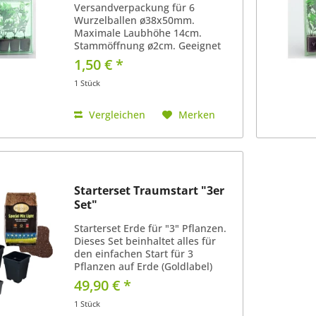
Versandverpackung für 6
Wurzelballen ø38x50mm.
Maximale Laubhöhe 14cm.
Stammöffnung ø2cm. Geeignet
für Steinwoll-Anbaublöcke für
1,50 € *
Hydroponik. Der einfachste Weg,
Klone und Stecklinge zu
1 Stück
versenden. 1 Stück.
Vergleichen
Merken
Starterset Traumstart "3er
Set"
Starterset Erde für "3" Pflanzen.
Dieses Set beinhaltet alles für
den einfachen Start für 3
Pflanzen auf Erde (Goldlabel)
daheim. 1x Erde Goldlabel Light
49,90 € *
Mix (Unser Favorit, für ca. 2 - 3
Wochen vorgedüngt ausser
1 Stück