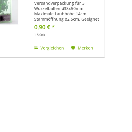
Versandverpackung für 3
Wurzelballen ø38x50mm.
Maximale Laubhöhe 14cm.
Stammöffnung ø2,5cm. Geeignet
für Steinwoll-Anbaublöcke für
0,90 € *
Hydroponik. Der einfachste Weg,
Klone und Stecklinge zu
1 Stück
versenden. 1 Stück
Vergleichen
Merken