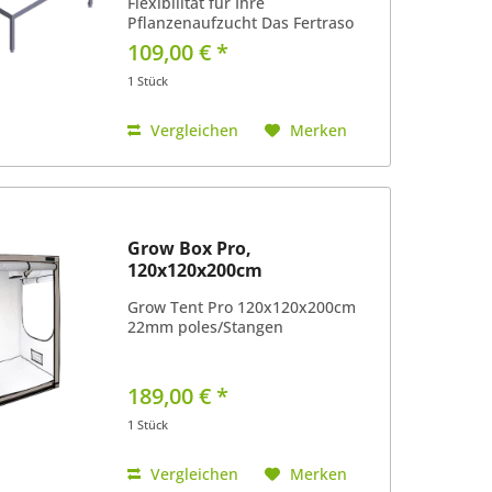
Flexibilität für Ihre
Pflanzenaufzucht Das Fertraso
Untergestell Growtisch mit den
109,00 € *
Maßen 120x120 cm bietet die
ideale Basis für Ihre
1 Stück
Pflanzenzucht. Entwickelt für
Hobbygärtner...
Vergleichen
Merken
Grow Box Pro,
120x120x200cm
Grow Tent Pro 120x120x200cm
22mm poles/Stangen
189,00 € *
1 Stück
Vergleichen
Merken