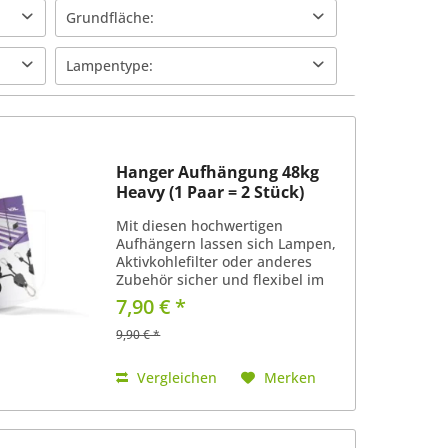
Grundfläche:
80 x 80 cm
Lampentype:
LED Lampe
Hanger Aufhängung 48kg
Heavy (1 Paar = 2 Stück)
Mit diesen hochwertigen
Aufhängern lassen sich Lampen,
Aktivkohlefilter oder anderes
Zubehör sicher und flexibel im
Growzelt befestigen. Das Set
7,90 € *
besteht aus 2 stabilen Seilzug-
Hangern mit einer maximalen
9,90 € *
Tragkraft von 48 kg pro Paar (24...
Vergleichen
Merken