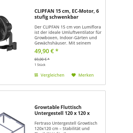
CLIPFAN 15 cm, EC-Motor, 6
stufig schwenkbar
Der CLIPFAN 15 cm von Lumiflora
ist der ideale Umluftventilator für
Growboxen, Indoor-Gärten und
Gewächshäuser. Mit seinem
leistungsstarken und
49,90 € *
flüsterleisen EC-Motor sorgt er
zuverlässig für gesunde
69,00 € *
Luftzirkulation bei minimalem...
1 Stück
Vergleichen
Merken
Growtable Fluttisch
Untergestell 120 x 120 x
38cm
Fertraso Untergestell Growtisch
120x120 cm – Stabilität und