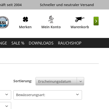
äft seit 2004
Schneller und neutraler Versand

Merken
Mein Konto
Warenkorb
INGE
SALE %
DOWNLOADS
RAUCHSHOP
Sortierung:
Bewässerungsart:
PE-Bewässerung