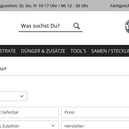
szeiten: Di, Do, Fr 10-17 Uhr / Mi 12 - 20 Uhr
Fachgesch
STRATE
DÜNGER & ZUSÄTZE
TOOL´S
SAMEN / STECKL
arf
t lieferbar
Preis
 Zubehör:
Hersteller: