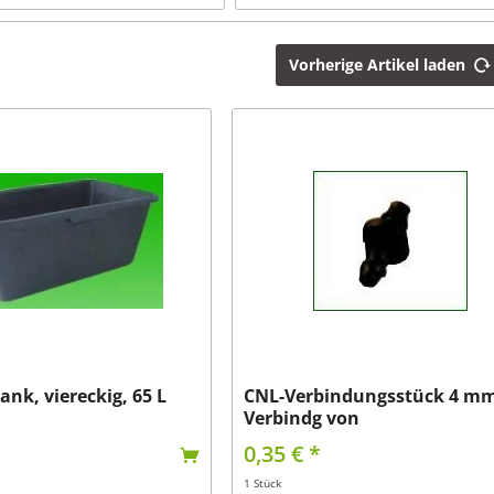
von
0,35 €
bis
289,00 €
Tauchpumpe ohne Schwimmschalter
growTOOL
Vorherige Artikel laden
lzpumpe
ank, viereckig, 65 L
CNL-Verbindungsstück 4 mm
Verbindg von
0,35 € *
1 Stück