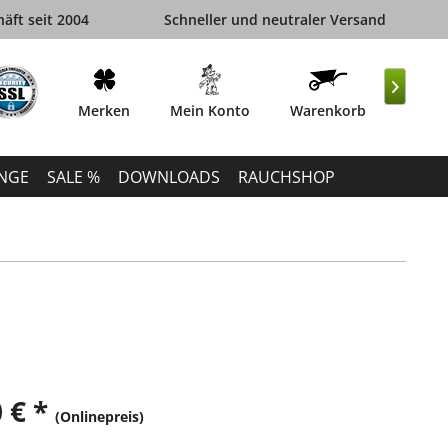
äft seit 2004
Schneller und neutraler Versand

Merken
Mein Konto
Warenkorb
INGE
SALE %
DOWNLOADS
RAUCHSHOP
 € *
(Onlinepreis)
k