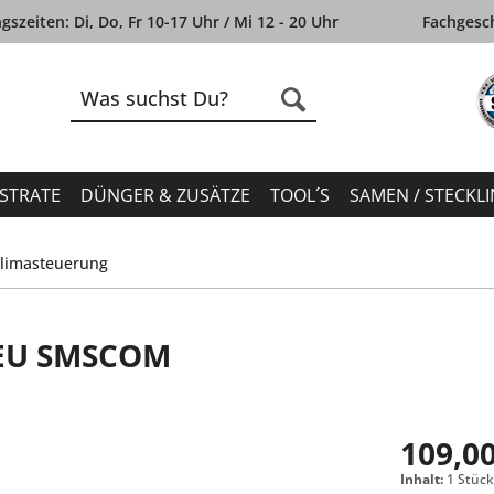
szeiten: Di, Do, Fr 10-17 Uhr / Mi 12 - 20 Uhr
Fachgesch
STRATE
DÜNGER & ZUSÄTZE
TOOL´S
SAMEN / STECKL
limasteuerung
A EU SMSCOM
109,00
Inhalt:
1 Stüc