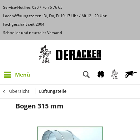
Service-Hotline: 030 / 70 76 76 65
Ladenöffnungszeiten: Di, Do, Fr 10-17 Uhr / Mi 12 - 20 Uhr
Fachgeschäft seit 2004
Schneller und neutraler Versand
Menü
Übersicht
Lüftungsteile
Bogen 315 mm