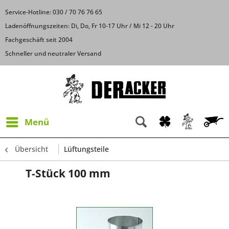
Service-Hotline: 030 / 70 76 76 65
Ladenöffnungszeiten: Di, Do, Fr 10-17 Uhr / Mi 12 - 20 Uhr
Fachgeschäft seit 2004
Schneller und neutraler Versand
Menü
Übersicht
Lüftungsteile
T-Stück 100 mm