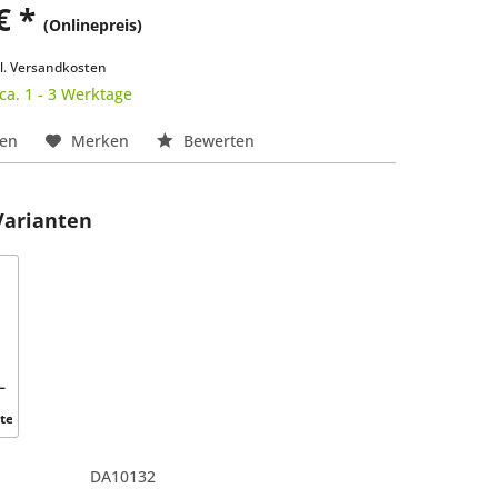
€ *
(Onlinepreis)
k
l. Versandkosten
 ca. 1 - 3 Werktage
hen
Merken
Bewerten
Varianten
–
ter
DA10132