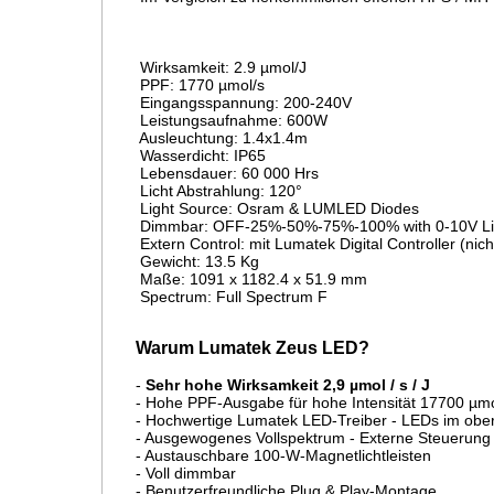
 Wirksamkeit
:
 2.9 µmol/J
PPF:
 1770 µmol/s
 Eingangsspannung
:
 200-240V
 Leistungsaufnahme
:
 600W
 Ausleuchtung
:
 1.4x1.4m
Wasserdicht:
 IP65
Lebensdauer:
 60 000 Hrs
Licht Abstrahlung:
 120°
Light Source:
 Osram & LUMLED Diodes
Dimmbar:
 OFF-25%-50%-75%-100% with 0-10V Lig
 Extern 
Control:
 mit Lumatek Digital Controller (nich
 Gewicht
:
 13.5 Kg
 Maße
:
 1091 x 1182.4 x 51.9 mm
Spectrum:
 Full Spectrum F
Warum Lumatek Zeus LED?
- 
Sehr hohe Wirksamkeit 2,9 µmol / s / J
- Hohe PPF-Ausgabe für hohe Intensität 17700 µmol
- Hochwertige Lumatek LED-Treiber - LEDs im obe
- Ausgewogenes Vollspektrum - Externe Steuerung 
- Austauschbare 100-W-Magnetlichtleisten 
- Voll dimmbar 
- Benutzerfreundliche Plug & Play-Montage 