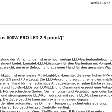
Artikel-Nr.:
us 600W PRO LED 2.9 µmol/J"
Leistung der Vorrichtungen ist eine hochwertige LED-Gartenbaubeleucht
stment bietet. Lumatek-LED-Lösungen für den Gartenbau mit Vollspektr
e ausreicht, um eine Beleuchtung aus einer Hand für den gesamten Wac
kation ist eine lineare Multi-Light-Bar-Leuchte, die einen hohen PPF 
 von 2,9 µmol / J erzeugt. Die LED-Anordnung sorgt für eine gleichmäßi
s einer Hand für mehrschichtige Anbausysteme, einzelne Bänke in nie
ern und Top-Bin-LEDs von LUMLED und Osram und erzeugt eine Vollspek
et. Für verschiedene Sorten, Vermehrungs- und Vegetationsperioden k
te und stromsparende LED-Konfiguration mit sechs LED-Balken senkt d
g. Die Zeus-Leuchte kann auch extern mit einem digitalen 
 der über automatisches Dimmen, Temperatursicherheitssteuerung, 
s zu 100 Leuchten pro Controller verfügt.

-Lösungen kann der Zeus 30-40% weniger HLK-Kapazität erzielen.