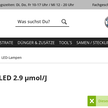
szeiten: Di, Do, Fr 10-17 Uhr / Mi 12 - 20 Uhr
Fachgesch
STRATE
DÜNGER & ZUSÄTZE
TOOL´S
SAMEN / STECKL
LED-Lampen
ED 2.9 µmol/J
Dieser