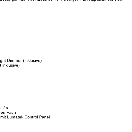
ht Dimmer (inklusive)
t inklusive)
 / s 
ren Fach 
mit Lumatek Control Panel 