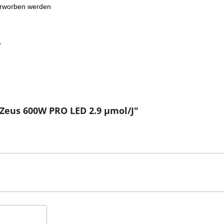
 erworben werden 
g




Zeus 600W PRO LED 2.9 µmol/J"