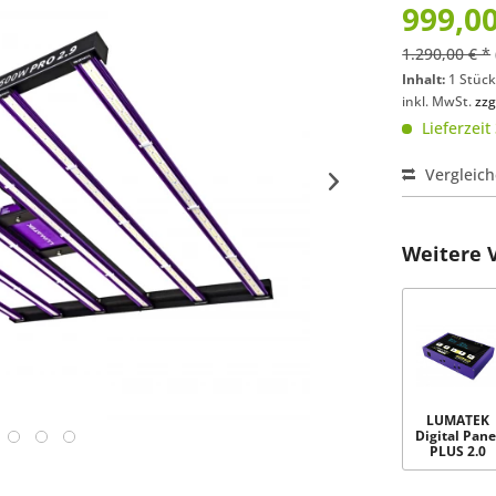
999,00
1.290,00 € *
Inhalt:
1 Stüc
inkl. MwSt.
zzg
Lieferzeit
Vergleic
Weitere 
LUMATEK
Digital Pane
PLUS 2.0
(HID+LED)..