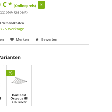
 € *
(Onlinepreis)
(22,56% gespart)
k
l. Versandkosten
 3 - 5 Werktage
hen
Merken
Bewerten
Varianten
Hortibest
l
Octopus H8
LED silver
.
720W