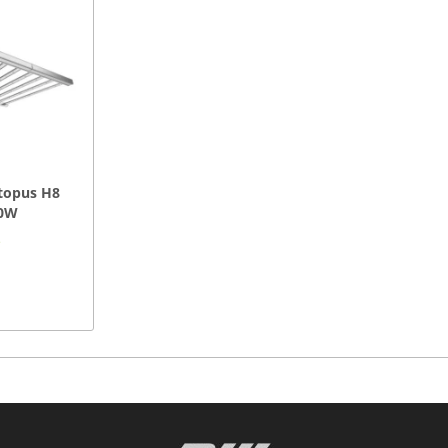
topus H8
20W
*