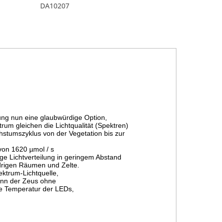
DA10207
ung nun eine glaubwürdige Option, 
um gleichen die Lichtqualität (Spektren) 
hstumszyklus von der Vegetation bis zur 
von 1620 µmol / s 
ge Lichtverteilung in geringem Abstand 
drigen Räumen und Zelte.

trum-Lichtquelle, 
ann der Zeus ohne 
ie Temperatur der LEDs, 