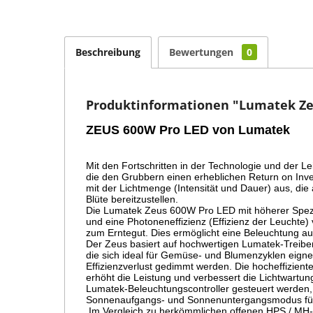
Beschreibung
Bewertungen
0
Produktinformationen "Lumatek Ze
ZEUS 600W Pro LED von Lumatek 
Mit den Fortschritten in der Technologie und der 
die den Grubbern einen erheblichen Return on Inve
mit der Lichtmenge (Intensität und Dauer) aus, di
Blüte bereitzustellen. 
Die Lumatek Zeus 600W Pro LED mit höherer Spezifi
und eine Photoneneffizienz (Effizienz der Leuchte)
zum Erntegut. Dies ermöglicht eine Beleuchtung au
Der Zeus basiert auf hochwertigen Lumatek-Treib
die sich ideal für Gemüse- und Blumenzyklen eign
Effizienzverlust gedimmt werden. Die hocheffizien
erhöht die Leistung und verbessert die Lichtwartun
Lumatek-Beleuchtungscontroller gesteuert werden,
Sonnenaufgangs- und Sonnenuntergangsmodus für bi
 Im Vergleich zu herkömmlichen offenen HPS / MH