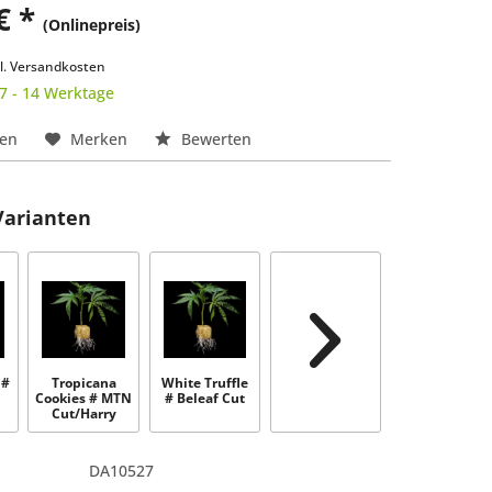
€ *
(Onlinepreis)
k
l. Versandkosten
 7 - 14 Werktage
hen
Merken
Bewerten
Varianten
 #
Tropicana
White Truffle
Cookies # MTN
# Beleaf Cut
Cut/Harry
Palms
DA10527