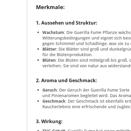
Merkmale:
1.
Aussehen und Struktur
:
Wachstum
: Die Guerilla Fume Pflanze wächs
Witterungsbedingungen und eignet sich beso
gegen Schimmel und Schädlinge, was sie zu 
Blätter
: Die Blätter sind groß und dunkelgrün
für die Blütenproduktion.
Blüten
: Die Blüten sind mittelgroß bis groß,
verleihen. Sie sind von natur aus widersta
2.
Aroma und Geschmack
:
Geruch
: Der Geruch der Guerilla Fume Sorte
und Pinienaromen begleitet wird. Das Aroma 
Geschmack
: Der Geschmack ist ebenfalls er
Raucherlebnis eine erfrischende und zuglei
3.
Wirkung
:
THC-Gehalt
: Guerilla Fume hat einen mittel