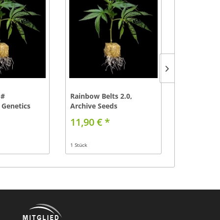
 #
Rainbow Belts 2.0,
Super Buff
 Genetics
Archive Seeds
11,90 € *
11,90 € 
1 Stück
1 Stück