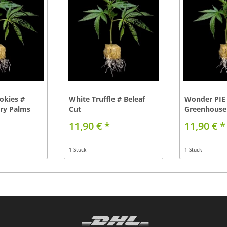
okies #
White Truffle # Beleaf
Wonder PIE
ry Palms
Cut
Greenhouse
11,90 € *
11,90 € *
1 Stück
1 Stück