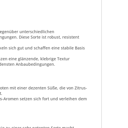
t gegenüber unterschiedlichen
ungen. Diese Sorte ist robust, resistent
keln sich gut und schaffen eine stabile Basis
anzen eine glänzende, klebrige Textur
iedensten Anbaubedingungen.
oten mit einer dezenten Süße, die von Zitrus-
t.
rus-Aromen setzen sich fort und verleihen dem
ie zu einer sehr potenten Sorte macht.