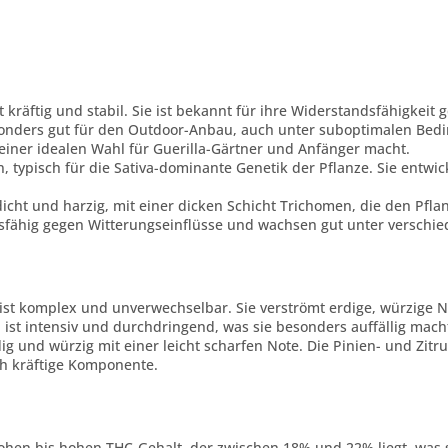
t kräftig und stabil. Sie ist bekannt für ihre Widerstandsfähigkei
nders gut für den Outdoor-Anbau, auch unter suboptimalen Beding
einer idealen Wahl für Guerilla-Gärtner und Anfänger macht.
, typisch für die Sativa-dominante Genetik der Pflanze. Sie entwic
 dicht und harzig, mit einer dicken Schicht Trichomen, die den Pfl
ndsfähig gegen Witterungseinflüsse und wachsen gut unter versch
 ist komplex und unverwechselbar. Sie verströmt erdige, würzige N
ist intensiv und durchdringend, was sie besonders auffällig mach
dig und würzig mit einer leicht scharfen Note. Die Pinien- und Zit
ch kräftige Komponente.
hohen bis hohen THC-Gehalt, der zwischen 18% und 22% liegt, was s