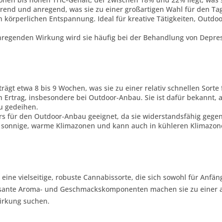
ierend und anregend, was sie zu einer großartigen Wahl für den Tag 
n körperlichen Entspannung. Ideal für kreative Tätigkeiten, Outdo
nregenden Wirkung wird sie häufig bei der Behandlung von Depres
trägt etwa 8 bis 9 Wochen, was sie zu einer relativ schnellen Sort
n Ertrag, insbesondere bei Outdoor-Anbau. Sie ist dafür bekannt,
zu gedeihen.
ders für den Outdoor-Anbau geeignet, da sie widerstandsfähig geg
sonnige, warme Klimazonen und kann auch in kühleren Klimazonen
 eine vielseitige, robuste Cannabissorte, die sich sowohl für Anfän
essante Aroma- und Geschmackskomponenten machen sie zu einer 
irkung suchen.