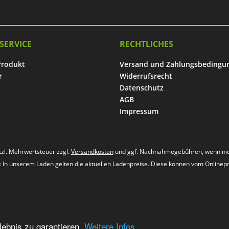
SERVICE
RECHTLICHES
Produkt
Versand und Zahlungsbedingu
r
Widerrufsrecht
Datenschutz
AGB
Impressum
etzl. Mehrwertsteuer zzgl.
Versandkosten
und ggf. Nachnahmegebühren, wenn nic
s: In unserem Laden gelten die aktuellen Ladenpreise. Diese können vom Onlinep
ebnis zu garantieren.
Weitere Infos