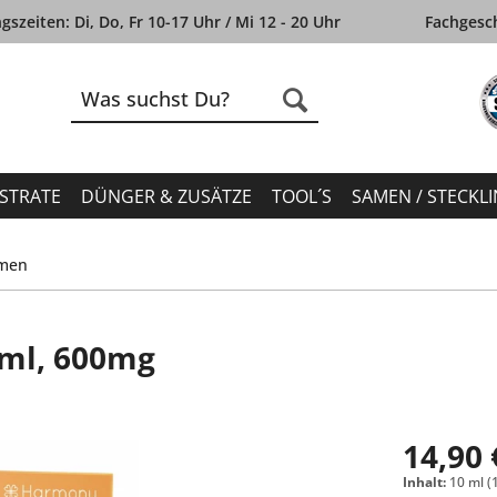
szeiten: Di, Do, Fr 10-17 Uhr / Mi 12 - 20 Uhr
Fachgesch
STRATE
DÜNGER & ZUSÄTZE
TOOL´S
SAMEN / STECKL
omen
0ml, 600mg
14,90 
Inhalt:
10 ml (1