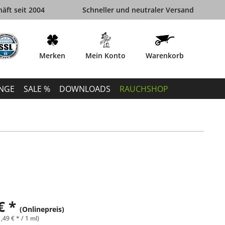
äft seit 2004
Schneller und neutraler Versand
Merken
Mein Konto
Warenkorb
INGE
SALE %
DOWNLOADS
RAUCHSHOP
€ *
(Onlinepreis)
,49 € * / 1 ml)