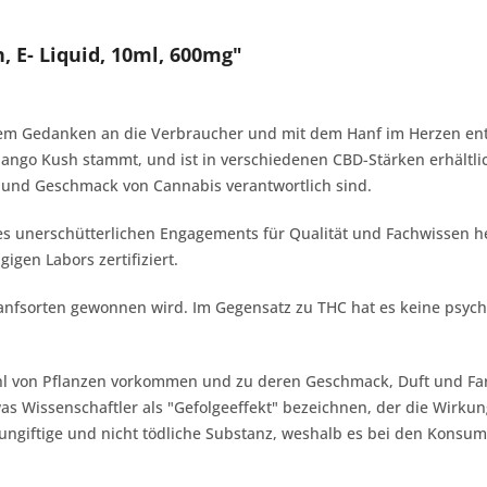
 E- Liquid, 10ml, 600mg"
m Gedanken an die Verbraucher und mit dem Hanf im Herzen entwi
ango Kush stammt, und ist in verschiedenen CBD-Stärken erhältlic
 und Geschmack von Cannabis verantwortlich sind.
s unerschütterlichen Engagements für Qualität und Fachwissen he
en Labors zertifiziert.
anfsorten gewonnen wird. Im Gegensatz zu THC hat es keine psyc
ahl von Pflanzen vorkommen und zu deren Geschmack, Duft und Farb
Wissenschaftler als "Gefolgeeffekt" bezeichnen, der die Wirkung
, ungiftige und nicht tödliche Substanz, weshalb es bei den Konsu