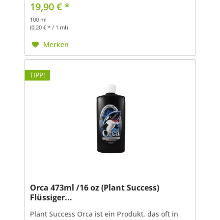
handelt sich um ein Mykorrhiza- und
19,90 € *
Bakterienpräparat, das dazu...
100 ml
(0,20 € * / 1 ml)
Merken
TIPP!
Orca 473ml /16 oz (Plant Success)
Flüssiger...
Plant Success Orca ist ein Produkt, das oft in