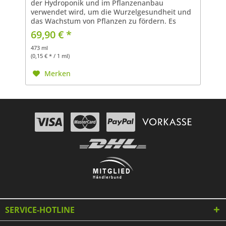
der Hydroponik und im Pflanzenanbau
verwendet wird, um die Wurzelgesundheit und
das Wachstum von Pflanzen zu fördern. Es
handelt sich um ein Mykorrhiza- und
69,90 € *
Bakterienpräparat, das dazu...
473 ml
(0,15 € * / 1 ml)
Merken
SERVICE-HOTLINE