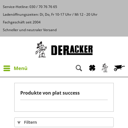
Service-Hotline: 030 / 70 76 76 65
Ladenöffnungszeiten: Di, Do, Fr 10-17 Uhr / Mi 12 - 20 Uhr
Fachgeschäft seit 2004
Schneller und neutraler Versand
Menü
Produkte von plat success
Filtern