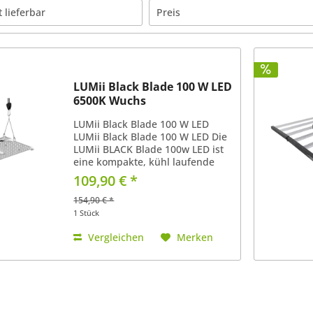
t lieferbar
Preis
von
109,90 €
bis
399,00 €
LUMii Black Blade 100 W LED
6500K Wuchs
LUMii Black Blade 100 W LED
LUMii Black Blade 100 W LED Die
LUMii BLACK Blade 100w LED ist
eine kompakte, kühl laufende
und effiziente LED-Alternative zu
109,90 € *
T5-Lampen, CFL-Lampen oder 250
W Halogen-Metalldampflampen
154,90 € *
im Plattenformat. Sie...
1 Stück
Vergleichen
Merken