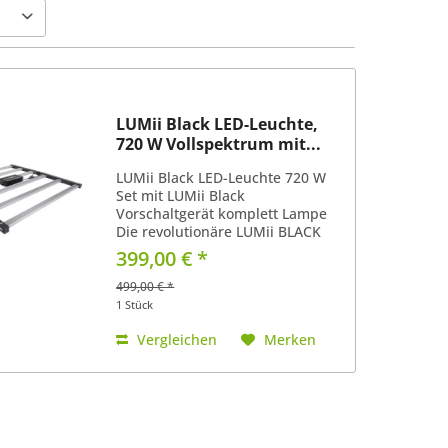
LUMii Black LED-Leuchte,
720 W Vollspektrum mit...
LUMii Black LED-Leuchte 720 W
Set mit LUMii Black
Vorschaltgerät komplett Lampe
Die revolutionäre LUMii BLACK
LED-Leuchte mit großzügiger
399,00 € *
Gewinnspanne! Eine attraktive
Möglichkeit von HPS auf LED
499,00 € *
umzusteigen - niedriger Preis,
1 Stück
hohe...
Vergleichen
Merken