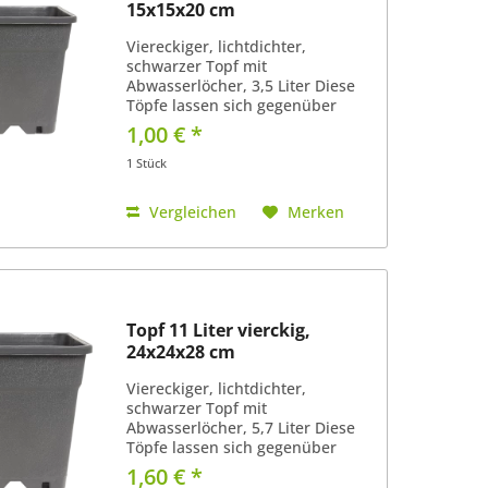
15x15x20 cm
Viereckiger, lichtdichter,
schwarzer Topf mit
Abwasserlöcher, 3,5 Liter Diese
Töpfe lassen sich gegenüber
runden Töpfen sehr gut
1,00 € *
aneinander reihen. Super Abfluss
von überflüssigen Wasser, da der
1 Stück
Boden nicht in einer Fläche eben
ist...
Vergleichen
Merken
Topf 11 Liter vierckig,
24x24x28 cm
Viereckiger, lichtdichter,
schwarzer Topf mit
Abwasserlöcher, 5,7 Liter Diese
Töpfe lassen sich gegenüber
runden Töpfen sehr gut
1,60 € *
aneinander reihen. Super Abfluss