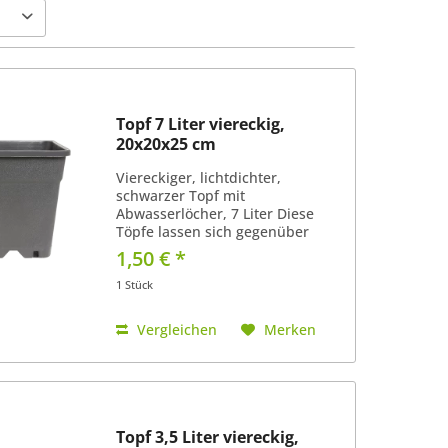
Topf 7 Liter viereckig,
20x20x25 cm
Viereckiger, lichtdichter,
schwarzer Topf mit
Abwasserlöcher, 7 Liter Diese
Töpfe lassen sich gegenüber
runden Töpfen sehr gut
1,50 € *
aneinander reihen. Super Abfluss
von überflüssigen Wasser, da der
1 Stück
Boden nicht in einer Fläche eben
ist (siehe...
Vergleichen
Merken
Topf 3,5 Liter viereckig,