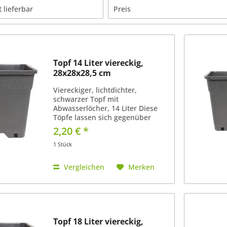
t lieferbar
Preis
von
1,00 €
bis
2,60 €
Topf 14 Liter viereckig,
28x28x28,5 cm
Viereckiger, lichtdichter,
schwarzer Topf mit
Abwasserlöcher, 14 Liter Diese
Töpfe lassen sich gegenüber
runden Töpfen sehr gut
2,20 € *
aneinander reihen. Super Abfluss
von überflüssigen Wasser, da der
1 Stück
Boden nicht in einer Fläche eben
ist (siehe...
Vergleichen
Merken
Topf 18 Liter viereckig,