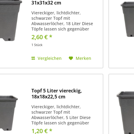
31x31x32 cm
Viereckiger, lichtdichter,
schwarzer Topf mit
Abwasserlöcher, 18 Liter Diese
Töpfe lassen sich gegenüber
runden Töpfen sehr gut
2,60 € *
aneinander reihen. Super Abfluss
von überflüssigen Wasser, da der
1 Stück
Boden nicht in einer Fläche eben
ist (siehe...
Vergleichen
Merken
Topf 5 Liter viereckig,
18x18x22,5 cm
Viereckiger, lichtdichter,
schwarzer Topf mit
Abwasserlöcher, 5 Liter Diese
Töpfe lassen sich gegenüber
runden Töpfen sehr gut
1,20 € *
aneinander reihen. Super Abfluss