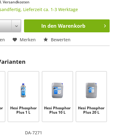
l. Versandkosten
sandfertig, Lieferzeit ca. 1-3 Werktage
In den
Warenkorb
hen
Merken
Bewerten
Varianten
or
Hesi Phosphor
Hesi Phosphor
Hesi Phosphor
Plus 1 L
Plus 10 L
Plus 20 L
DA-7271