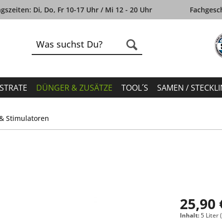
szeiten: Di, Do, Fr 10-17 Uhr / Mi 12 - 20 Uhr
Fachgesch
STRATE
DÜNGER & ZUSÄTZE
TOOL´S
SAMEN / STECKL
& Stimulatoren
25,90 
Inhalt:
5 Liter 