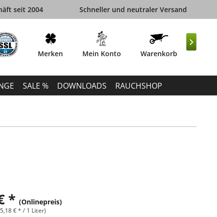
äft seit 2004
Schneller und neutraler Versand

Merken
Mein Konto
Warenkorb
INGE
SALE %
DOWNLOADS
RAUCHSHOP
€ *
(Onlinepreis)
(5,18 € * / 1 Liter)