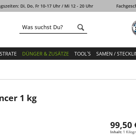
szeiten: Di, Do, Fr 10-17 Uhr / Mi 12 - 20 Uhr
Fachgesch
STRATE
DÜNGER & ZUSÄTZE
TOOL´S
SAMEN / STECKL
ncer 1 kg
99,50 
Inhalt:
1 Kilo