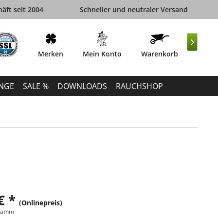
äft seit 2004
Schneller und neutraler Versand

Merken
Mein Konto
Warenkorb
INGE
SALE %
DOWNLOADS
RAUCHSHOP
€ *
(Onlinepreis)
gramm