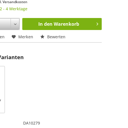
l. Versandkosten
 2 - 4 Werktage
In den
Warenkorb
hen
Merken
Bewerten
Varianten
r
DA10279