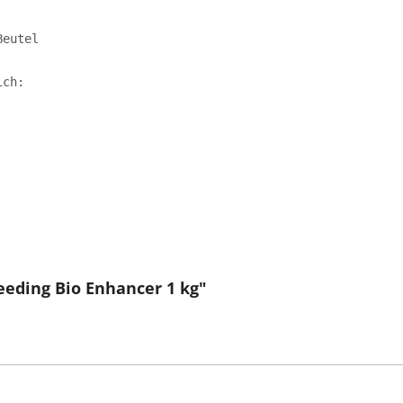
Beutel
ich:
eeding Bio Enhancer 1 kg"