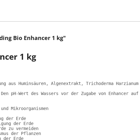
ing Bio Enhancer 1 kg"
ncer 1 kg
ung aus Huminsäuren, Algenextrakt, Trichoderma Harzianum
 Den pH-Wert des Wassers vor der Zugabe von Enhancer auf
 und Mikroorganismen
ng der Erde
igung der Erde
rde zu vermeiden
smus der Pflanzen
n der Erde