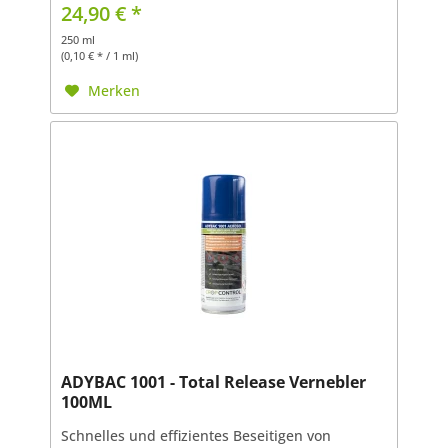
um jede Art von Insekten, ob fliegend oder
24,90 € *
krabbelnd, in...
250 ml
(0,10 € * / 1 ml)
Merken
ADYBAC 1001 - Total Release Vernebler
100ML
Schnelles und effizientes Beseitigen von