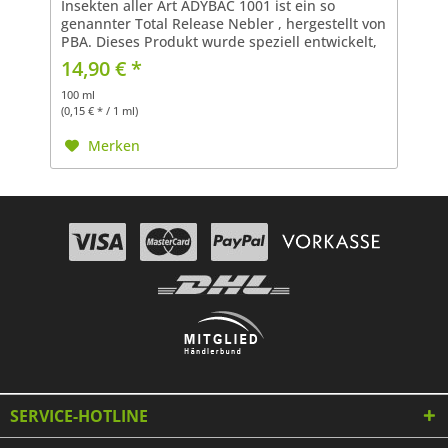
Insekten aller Art ADYBAC 1001 ist ein so
genannter Total Release Nebler , hergestellt von
PBA. Dieses Produkt wurde speziell entwickelt,
um jede Art von Insekten, ob fliegend oder
14,90 € *
krabbelnd, in...
100 ml
(0,15 € * / 1 ml)
Merken
SERVICE-HOTLINE