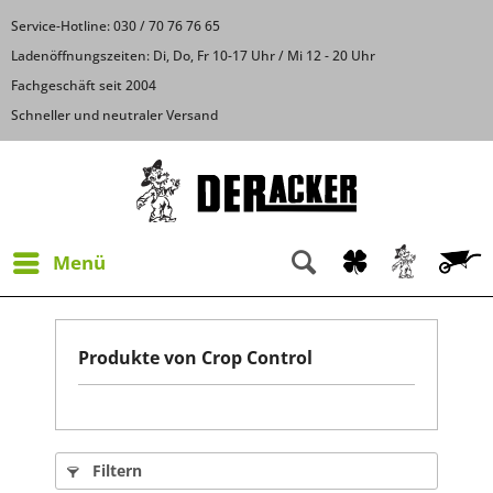
Service-Hotline: 030 / 70 76 76 65
Ladenöffnungszeiten: Di, Do, Fr 10-17 Uhr / Mi 12 - 20 Uhr
Fachgeschäft seit 2004
Schneller und neutraler Versand
Menü
Produkte von Crop Control
Filtern